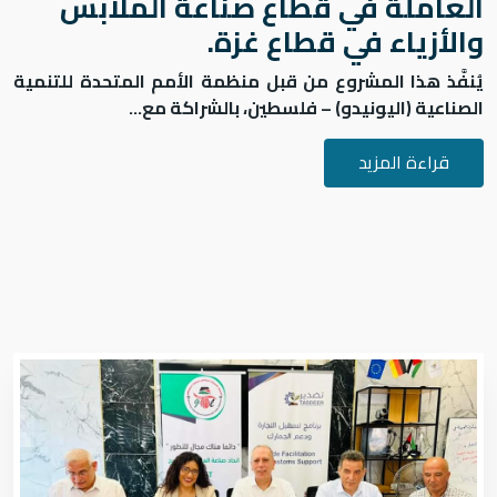
اﻟﻌﺎﻣﻠﺔ ﻓﻲ ﻗﻄﺎع ﺻﻨﺎﻋﺔ اﻟﻤﻼﺑﺲ
واﻷزﻳﺎء ﻓﻲ ﻗﻄﺎع ﻏﺰة.
يُنفَّذ هذا المشروع من قبل
منظمة الأمم المتحدة للتنمية
الصناعية (اليونيدو) – فلسطين
، بالشراكة مع...
قراءة المزيد