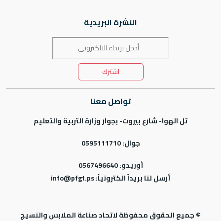
النشرة البريدية
اشترك
تواصل معنا
تل الهوا- شارع بيروت- بجوار وزارة التربية والتعليم
جوال:
0595111710
أوريدو:
0567496640
أرسل لنا بريداً الكترونياً:
info@pfgt.ps
©
جميع الحقوق محفوظة ل
اتحاد صناعة الملابس والنسيج