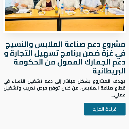
ﻣﺸﺮوع دﻋﻢ ﺻﻨﺎﻋﺔ اﻟﻤﻼﺑﺲ واﻟﻨﺴﻴﺞ
ﻓﻲ ﻏﺰة ﺿﻤﻦ ﺑﺮﻧﺎﻣﺞ ﺗﺴﻬﻴﻞ اﻟﺘﺠﺎرة و
دﻋﻢ اﻟﺠﻤﺎرك اﻟﻤﻤﻮل ﻣﻦ اﻟﺤﻜﻮﻣﺔ
اﻟﺒﺮﻳﻄﺎﻧﻴﺔ
يهدف المشروع بشكل مباشر إلى
دعم تشغيل النساء في
قطاع صناعة الملابس
، من خلال توفير فرص تدريب وتشغيل
عملي...
قراءة المزيد