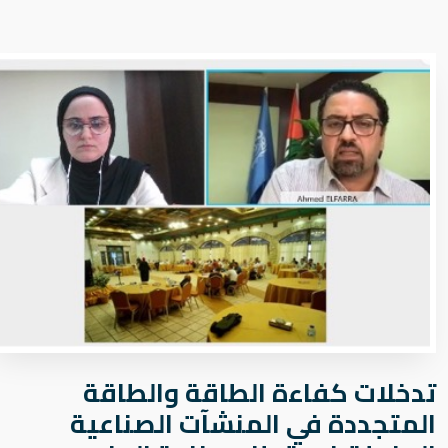
ﺗﺪﺧﻼت ﻛﻔﺎءة اﻟﻄﺎﻗﺔ واﻟﻄﺎﻗﺔ
اﻟﻤﺘﺠﺪدة ﻓﻲ اﻟﻤﻨﺸﺂت اﻟﺼﻨﺎﻋﻴﺔ