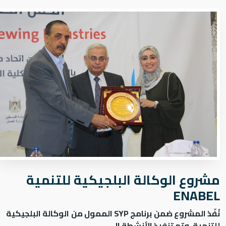
ﻣﺸﺮوع اﻟﻮﻛﺎﻟﺔ اﻟﺒﻠﺠﻴﻜﻴﺔ ﻟﻠﺘﻨﻤﻴﺔ
ENABEL
نُفّذ المشروع ضمن
برنامج SYP
الممول من
الوكالة البلجيكية
للتنمية
، وتم تنفيذ الأنشطة ال...