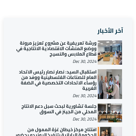
آخر الأخبار
ورشة تعريفية عن مشروع تعزيز مرونة
ووضع المنشآت الاقتصادية الانتاجية في
قطاع الملابس والنسيج
Dec 30, 2024
استقبال السيد: نصار نصار رئيس الاتحاد
العام للصناعات الفلسطينية ووفد من
رؤساء الاتحادات التخصصية في الضفة
الغربية
Dec 30, 2024
جلسة تشاورية لبحث سبل دعم الانتاج
المحلي من الجينز في السوق
Dec 30, 2024
افتتاح مركز خيطان غزة الممول من
الحكومة اليابانية بتنفيذ اليونيدو بحضور